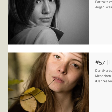
Portraits v
Augen, was 
#57 | 
Der #Herbst
Menschen u
#Jahreszeit.