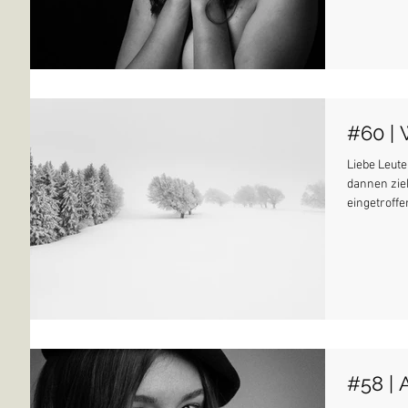
#60 | 
Liebe Leut
dannen zie
eingetroffen
#58 | 