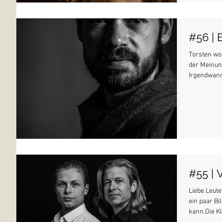
#56 | 
Torsten wol
der Meinung
Irgendwann 
#55 | 
Liebe Leute
ein paar B
kann.Die K