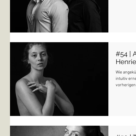
#54 | 
Henrie
Wie angekün
intuitiv er
vorherigen 