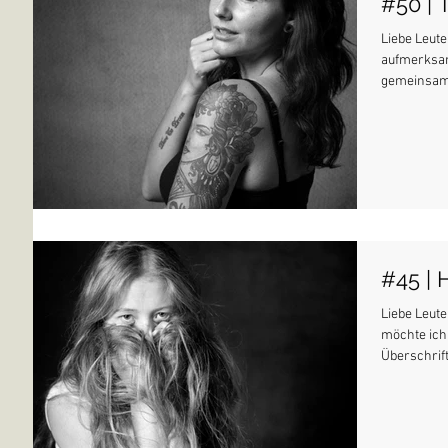
#50 | 
Liebe Leute
aufmerksam
gemeinsam 
#45 | 
Liebe Leut
möchte ich
Überschrift