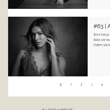
#63 | 
Anni hat ja
dass sie wu
indem sie b
1
2
3
4
© LICHTundNICHT