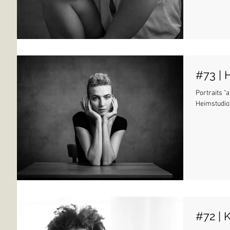
#73 | 
Portraits 
Heimstudio
#72 | 