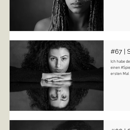
#67 | 
Ich habe d
einen #Spi
ersten Mal 