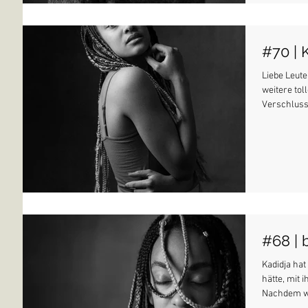
#70 | 
Liebe Leute
weitere tol
Verschluss 
#68 | 
Kadidja hat
hätte, mit
Nachdem wi