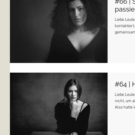
#66 | 
passie
Liebe Leute
kontaktiert
gemeinsam B
#64 | 
Liebe Leute
nicht, um a
Also hatte i