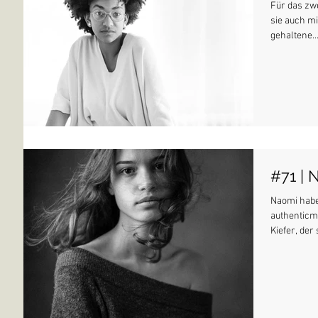
Für das zwe
sie auch mi
gehaltene..
#71 | 
Naomi habe
authenticm
Kiefer, der s