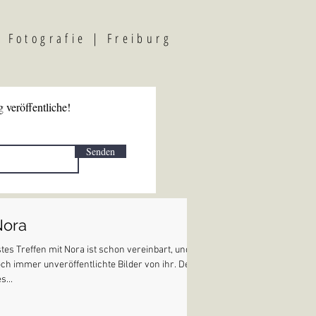
F
otografi
e | Freiburg
 veröffentliche!
Senden
Nora
es Treffen mit Nora ist schon vereinbart, und
ch immer unveröffentlichte Bilder von ihr. Denn
s...