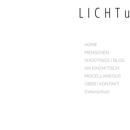
LICH
HOME
MENSCHEN
SHOOTINGS | BLOG
AN EINEM TISCH
MISCELLANEOUS
ÜBER | KONTAKT
Datenschutz