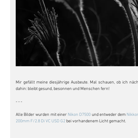
Mir gefällt meine diesjährige Ausbeute. Mal schauen, ob ich näc
dahin: bleibt gesund, besonnen und Menschen fern!
- - - 
Alle Bilder wurden mit einer 
Nikon D7500
 und entweder dem 
Nikko
200mm F/2.8 Di VC USD G2 
bei vorhandenem Licht gemacht. 