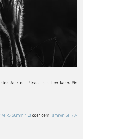
hstes Jahr das Elsass bereisen kann. Bis 
r AF-S 50mm f1,8 
oder dem 
Tamron SP 70-