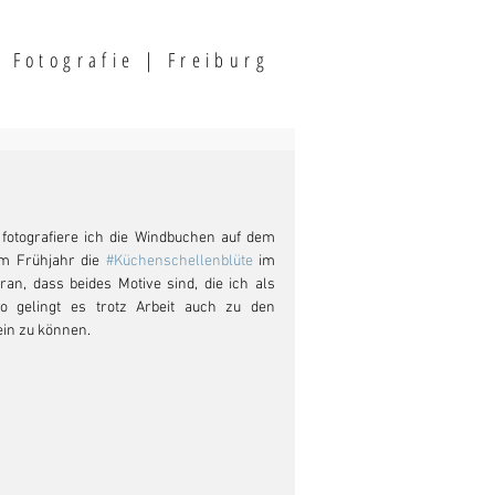
F
otografi
e | Freiburg
m Frühjahr die 
#Küchenschellenblüte
 im 
ran, dass beides Motive sind, die ich als 
So gelingt es trotz Arbeit auch zu den 
ein zu können.