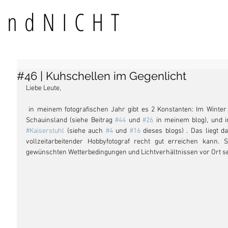
TundNICHT
#46 | Kuhschellen im Gegenlicht
Liebe Leute,
 in meinem fotografischen Jahr gibt es 2 Konstanten: Im Winter fotografiere ich die Windbuchen auf dem 
Schauinsland (siehe Beitrag 
#44
 und 
#26
 in meinem blog), und i
#Kaiserstuhl
 (siehe auch 
#4
 und 
#16
 dieses blogs) . Das liegt da
vollzeitarbeitender Hobbyfotograf recht gut erreichen kann. 
gewünschten Wetterbedingungen und Lichtverhältnissen vor Ort s