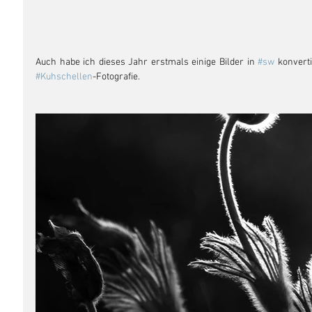
Auch habe ich dieses Jahr erstmals einige Bilder in 
#sw
#Kuhschellen
-Fotografie.