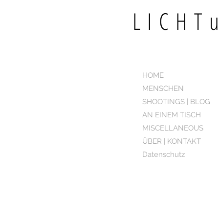
LICH
HOME
MENSCHEN
SHOOTINGS | BLOG
AN EINEM TISCH
MISCELLANEOUS
ÜBER | KONTAKT
Datenschutz