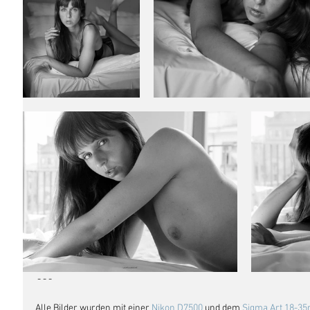
 - - - 
Alle Bilder wurden mit einer 
Nikon D7500
 und dem 
Sigma Art 18-3