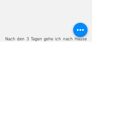
Nach den 3 Tagen gehe ich nach Hause 
und denke über das Thema 
Straßenkunst nach. Und irgendwie fällt 
mir die Kinderbuchgeschichte von 
Frederick von Leo Lionni
 ein, die 
Geschichte von der Maus, die nicht wie 
die anderen für den Winter Körner und 
Nüsse, sondern Sonnenstrahlen, Farben 
und Wörter sammelt, die Träume also 
und die Hoffnungen.
Selber habe ich einen "rechtschaffenen" 
Beruf erwählt (über den ich mir ganz und 
gar nicht beschwerern möchte!) und 
doch fehlt in meinem Beruf das Kreative, 