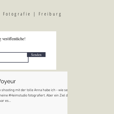
F
otografi
e | Freiburg
 veröffentliche!
Senden
Voyeur
shooting mit der tolle Anna habe ich - wie sehr
 meine #Heimstudio fotografiert. Aber ein Ziel des
ar es...