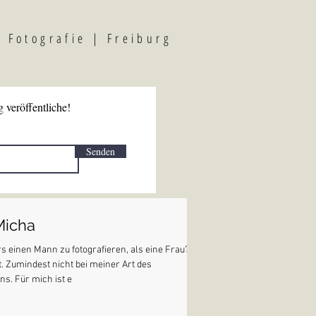
F
otografi
e | Freiburg
 veröffentliche!
Senden
Micha
rs einen Mann zu fotografieren, als eine Frau? Ich
. Zumindest nicht bei meiner Art des
ens. Für mich ist e